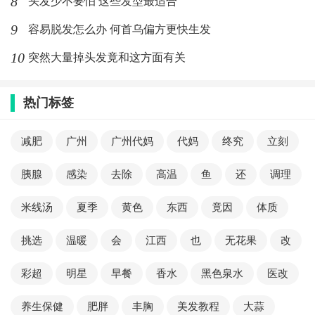
8
头发少不要怕 这些发型最适合
9
容易脱发怎么办 何首乌偏方更快生发
10
突然大量掉头发竟和这方面有关
热门标签
减肥
广州
广州代妈
代妈
终究
立刻
胰腺
感染
去除
高温
鱼
还
调理
米线汤
夏季
黄色
东西
竟因
体质
挑选
温暖
会
江西
也
无花果
改
彩超
明星
早餐
香水
黑色泉水
医改
养生保健
肥胖
丰胸
美发教程
大蒜