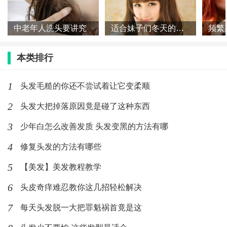
中老年人洗头要讲究
适合妹子们冬天的美丽又可爱发型
本类排行
1
头发毛糙的你还不尝试着让它变柔顺
2
头发大把掉落原因竟是碰了这种东西
3
少年白怎么改善发质 头发变黑的方法有哪
4
修复头发的方法有哪些
5
【美发】美发教程教学
6
头皮奇痒难忍教你这几招轻松解决
7
每天头发脱一大把罪魁祸首竟是这