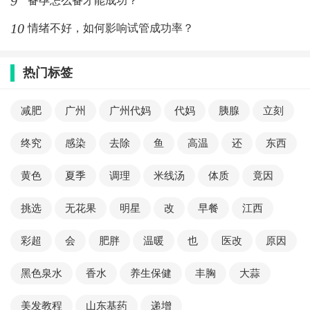
9
备孕怎么备才能成功？
10
情绪不好，如何影响试管成功率？
热门标签
减肥
广州
广州代妈
代妈
胰腺
立刻
终究
感染
去除
鱼
高温
还
东西
黄色
夏季
调理
米线汤
体质
竟因
挑选
无花果
明星
改
早餐
江西
彩超
会
肥胖
温暖
也
医改
原因
黑色泉水
香水
养生保健
丰胸
大蒜
美发教程
山东基药
递增