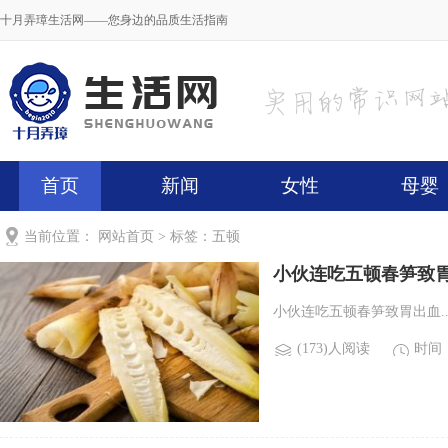
十月弄璋生活网——您身边的品质生活指南
首页
新闻
女性
母婴
当前位置：
网站首页
> 标签：五顿
小伙连吃五顿春笋致
小伙连吃五顿春笋致胃出血..
(173)人阅读
时间：2