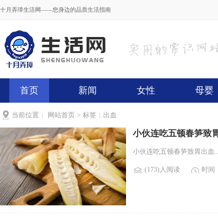
十月弄璋生活网——您身边的品质生活指南
首页
新闻
女性
母婴
当前位置：
网站首页
> 标签：出血
小伙连吃五顿春笋致
小伙连吃五顿春笋致胃出血..
(173)人阅读
时间：2