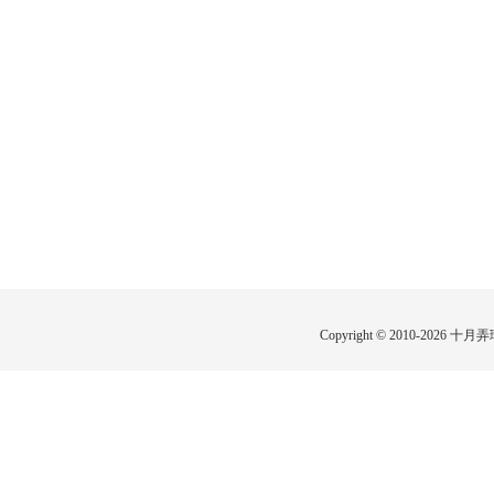
Copyright © 2010-2026