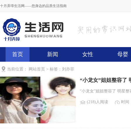
十月弄璋生活网——您身边的品质生活指南
首页
新闻
女性
母婴
当前位置：
网站首页
> 标签：刘亦菲
“小龙女”姐姐整容了
“小龙女”姐姐整容了 明星整容
(218)人阅读
时间：2