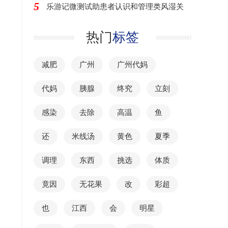
5
乐游记微测试助患者认识和管理类风湿关
热门
标签
减肥
广州
广州代妈
代妈
胰腺
终究
立刻
感染
去除
高温
鱼
还
米线汤
黄色
夏季
调理
东西
挑选
体质
竟因
无花果
改
彩超
也
江西
会
明星