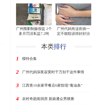
广州围剿制贩假盐 2个
广州代妈有这疾病一
多月罚没私盐7.2吨
定不能耽误得好好治
本类
排行
1
模特合集
2
广州代妈深夜寂寞时千万别干这件事情
3
江西查10余家早餐店6家惊现“毒油条”
4
农村奇葩闹洞房 新娘遭众男猥亵