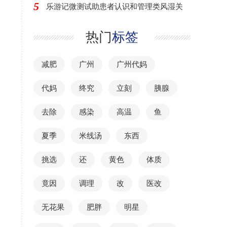
5
乐游记微测试助患者认识和管理类风湿关
热门
标签
减肥
广州
广州代妈
代妈
终究
立刻
胰腺
去除
感染
高温
鱼
夏季
米线汤
东西
挑选
还
黄色
体质
竟因
调理
改
医改
无花果
肥胖
明星