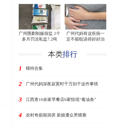
广州围剿制贩假盐 2个
广州代妈有这疾病一
多月罚没私盐7.2吨
定不能耽误得好好治
本类
排行
1
模特合集
2
广州代妈深夜寂寞时千万别干这件事情
3
江西查10余家早餐店6家惊现“毒油条”
4
农村奇葩闹洞房 新娘遭众男猥亵