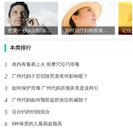
想要一秒识别职场里的色男 六大绝招看过
如何治疗妇科疾病 慢性宫颈炎吃什么药好
本类排行
1
体内有毒易上火 按摩穴位巧排毒
2
广州代妈子宫切除究竟有何影响呢？
3
如何保护宫颈 广州代妈宫颈炎竟是这样引
4
广州代妈如何预防盆腔炎症的威胁？
5
论台钓的钓组组合
6
6种体质的人最易血脂高