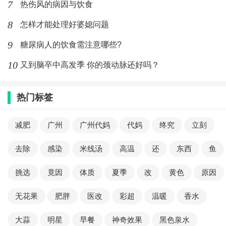
7
热伤风的病因与饮食
8
怎样才能处理好婆媳问题
9
糖尿病人的饮食需注意哪些?
10
又到脑卒中高发季 你的颈动脉还好吗？
热门标签
减肥
广州
广州代妈
代妈
终究
立刻
去除
感染
米线汤
高温
还
东西
鱼
挑选
竟因
体质
夏季
改
黄色
原因
无花果
肥胖
医改
彩超
温暖
香水
大蒜
明星
早餐
神奇效果
黑色泉水