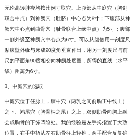
无论高矮胖瘦均按比例寸取穴。上腹部从中庭穴（胸剑
联合中点）到神阙穴（肚脐）中心点为8寸；下腹部从神
阙穴中心点到曲骨穴（耻骨联合上缘中点）为5寸；腹部
一侧外缘至神阙穴中心点为6寸。可以从腹侧用一刻度尺
贴腹壁外缘与床成90度角垂直伸出，用另一刻度尺与前
尺的平面角90度相交向神阙处度量，所得的直线（水平
线）距离为6寸。
3、中庭穴的选取
中庭穴位于任脉上，膻中穴（两乳之间前胸正中线上）
之下、鸠尾穴（胸骨柄之尾）之上，双侧肋骨向胸上融
会成胸骨的下缘凹陷处。我的经验是左手拇指置于大致
位置，右手中指从左右肋骨往上轻推，两手配合反复确