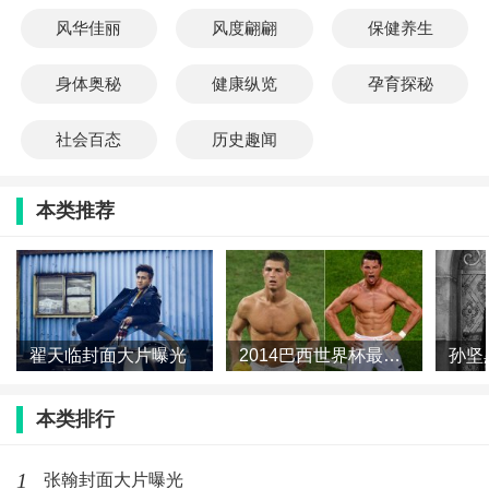
风华佳丽
风度翩翩
保健养生
身体奥秘
健康纵览
孕育探秘
社会百态
历史趣闻
本类推荐
翟天临封面大片曝光
2014巴西世界杯最性感的肌肉男
孙坚
本类排行
1
张翰封面大片曝光