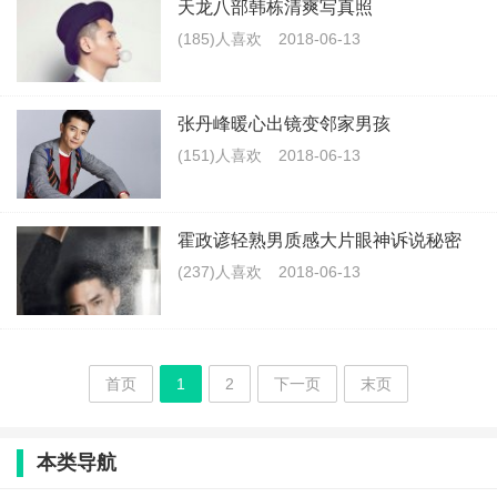
天龙八部韩栋清爽写真照
(185)人喜欢
2018-06-13
张丹峰暖心出镜变邻家男孩
(151)人喜欢
2018-06-13
霍政谚轻熟男质感大片眼神诉说秘密
(237)人喜欢
2018-06-13
首页
1
2
下一页
末页
本类导航