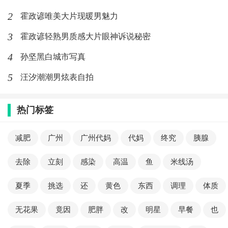
2
霍政谚唯美大片现暖男魅力
3
霍政谚轻熟男质感大片眼神诉说秘密
4
孙坚黑白城市写真
5
汪汐潮潮男炫表自拍
热门标签
减肥
广州
广州代妈
代妈
终究
胰腺
去除
立刻
感染
高温
鱼
米线汤
夏季
挑选
还
黄色
东西
调理
体质
无花果
竟因
肥胖
改
明星
早餐
也