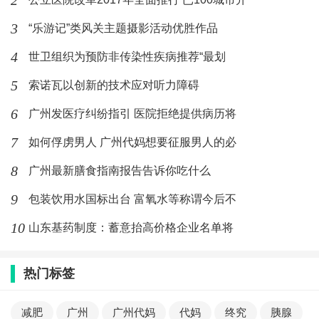
2
3
“乐游记”类风关主题摄影活动优胜作品
4
世卫组织为预防非传染性疾病推荐“最划
5
索诺瓦以创新的技术应对听力障碍
6
广州发医疗纠纷指引 医院拒绝提供病历将
7
如何俘虏男人 广州代妈想要征服男人的必
8
广州最新膳食指南报告告诉你吃什么
9
包装饮用水国标出台 富氧水等称谓今后不
10
山东基药制度：蓄意抬高价格企业名单将
热门标签
减肥
广州
广州代妈
代妈
终究
胰腺