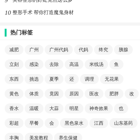
9
10
整形手术 帮你打造魔鬼身材
热门标签
减肥
广州
广州代妈
代妈
终究
胰腺
立刻
感染
去除
高温
米线汤
鱼
东西
挑选
夏季
还
调理
无花果
黄色
体质
竟因
原因
医改
肥胖
改
香水
温暖
大蒜
明星
神奇效果
也
彩超
早餐
会
黑色泉水
江西
山东基药
丰胸
美发教程
养生保健