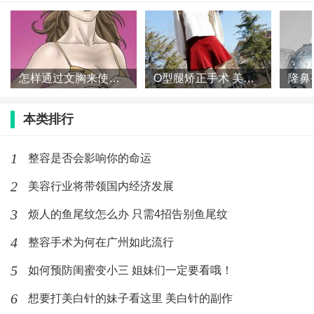
怎样通过文胸来使你的胸部更加有魅力
O型腿矫正手术 美丽看得见
本类排行
1
整容是否会影响你的命运
2
美容行业将带领国内经济发展
3
烦人的鱼尾纹怎么办 只需4招告别鱼尾纹
4
整容手术为何在广州如此流行
5
如何预防闺蜜变小三 姐妹们一定要看哦！
6
想要打美白针的妹子看这里 美白针的副作