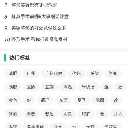
7
整形美容都有哪些危害
8
隆鼻手术前哪9大事项要注意
9
美容整形的好处竟然这么多
10
整形手术 帮你打造魔鬼身材
热门标签
减肥
广州
广州代妈
代妈
感染
终究
胰腺
去除
立刻
高温
米线汤
鱼
还
黄色
好
调理
东西
夏季
竟因
改
体质
医改
彩超
明星
肥胖
会
江西
温暖
养生保健
香水
也
大蒜
无花果