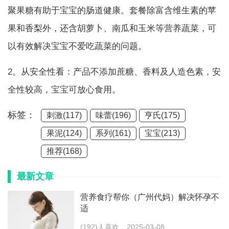
聚果糖有助于宝宝的肠道健康。套餐除富含维生素的苹
果和香梨外，还含胡萝卜、南瓜和玉米等营养蔬菜，可
以有效解决宝宝不爱吃蔬菜的问题。
2。从安全性看：产品不添加蔗糖、香料及人造色素，安
全性较高，宝宝可放心食用。
标签：
刺激(117)
味蕾(196)
亨氏(175)
果泥(124)
系列(161)
宝宝(213)
推荐(168)
最新文章
营养食疗帮你（广州代妈）解决怀孕不
适
(192)人喜欢
2025-03-08