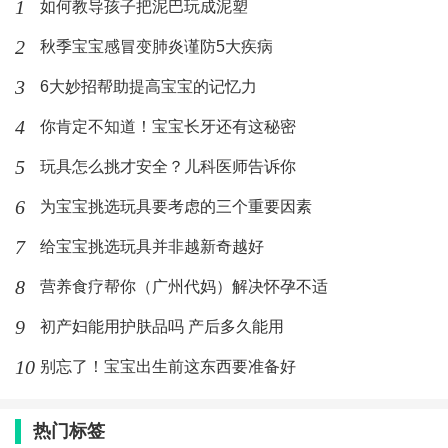
1
如何教导孩子把泥巴玩成泥塑
2
秋季宝宝感冒变肺炎谨防5大疾病
3
6大妙招帮助提高宝宝的记忆力
4
你肯定不知道！宝宝长牙还有这秘密
5
玩具怎么挑才安全？儿科医师告诉你
6
为宝宝挑选玩具要考虑的三个重要因素
7
给宝宝挑选玩具并非越新奇越好
8
营养食疗帮你（广州代妈）解决怀孕不适
9
初产妇能用护肤品吗 产后多久能用
10
别忘了！宝宝出生前这东西要准备好
热门标签