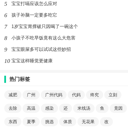
5
宝宝打嗝应该怎么应对
6
孩子补脑一定要多吃它
7
1岁宝宝胃撑破只因喝了一碗这个
8
小孩子不吃早饭竟有这么大危害
9
宝宝眼屎多可以试试这些妙招
10
宝宝这样睡觉更健康
热门标签
减肥
广州
广州代妈
代妈
终究
立刻
去除
高温
感染
还
米线汤
鱼
竟因
东西
夏季
挑选
体质
无花果
改