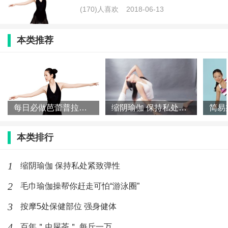
(170)人喜欢
2018-06-13
本类推荐
每日必做芭蕾普拉提减肥操
缩阴瑜伽 保持私处紧致弹性
本类排行
1
缩阴瑜伽 保持私处紧致弹性
2
毛巾瑜伽操帮你赶走可怕“游泳圈”
3
按摩5处保健部位 强身健体
4
百年＂虫屎茶＂ 每斤一万