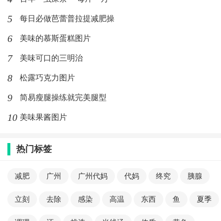
5
每日必做芭蕾普拉提减肥操
6
美味的慕斯蛋糕图片
7
美味可口的三明治
8
松露巧克力图片
9
简易瘦腿操练就完美腿型
10
美味果酱图片
热门标签
减肥
广州
广州代妈
代妈
终究
胰腺
立刻
去除
感染
高温
东西
鱼
夏季