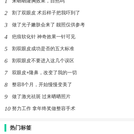
1
来晒晒隆胸效果，自然吗
2
割了双眼皮 术后样子把我吓到了
3
做了光子嫩肤会来了 靓照仅供参考
4
疤痕软化针 神奇效果一针可见
5
割双眼皮成功是否的五大标准
6
割双眼皮不要进入这几个误区
7
双眼皮+隆鼻，改变了我的一切
8
整容8个月，开始慢慢变美了
9
做了激光祛斑 过来晒晒照片
10
努力工作 拿年终奖做整容手术
热门标签